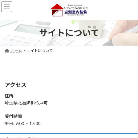
コ
ナ
ン
ビ
テ
ゲ
ン
ー
ツ
シ
サイトについて
へ
ョ
ス
ン
キ
に
ホーム
サイトについて
ッ
移
プ
動
アクセス
住所
埼玉県北葛飾郡杉戸町
受付時間
平日: 9:00 – 17:00